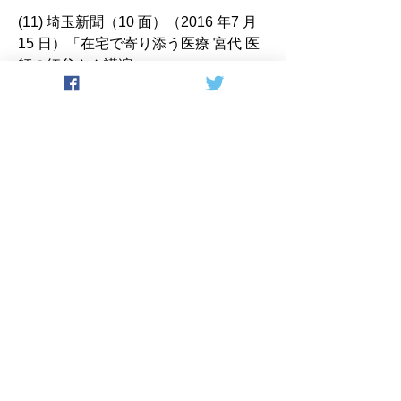
(11) 埼玉新聞（10 面）（2016 年7 月
15 日）「在宅で寄り添う医療 宮代 医
師の紅谷さん講演」
(12) 産経新聞（27 面）（2016 年5 月
18 日）（企画特集）「地域内連携で相
乗効果、教育力アップ」
(13) 日本経済新聞（2016 年10 月23
日）「医学生 過疎地で学ぶ診療所・介
護施設で「総合診療」医師不足緩和
へ、やりがいを伝える」
(14) MIL Vol.69（2016 年）業界
NEWS「彩の国連携力育成プロジェク
ト 埼玉の4 大学合同で科目開発を行
い、連携力を高める」