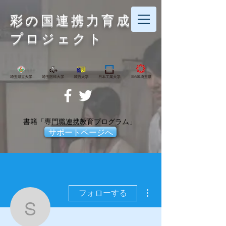
彩の国連携力育成
プロジェクト
書籍「専門職連携教育プログラム」
サポートページへ
その他
フォローする
saipe_nit